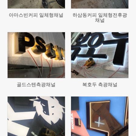
아마스빈커피 일체형채널
하삼동커피 일체형전후광
채널
205
204
골드스텐측광채널
복호두 측광채널
220
191