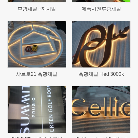
후광채널 +까치발
에폭시전후광채널
1067
1213
샤브로21 측광채널
측광채널 +led 3000k
1203
1296