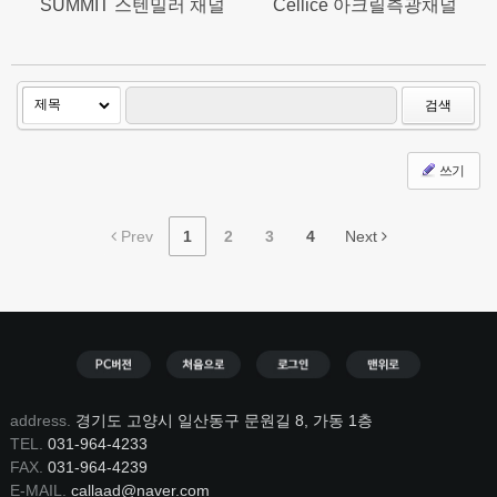
SUMMIT 스텐밀러 채널
Cellice 아크릴측광채널
검색
쓰기
Prev
1
2
3
4
Next
address.
경기도 고양시 일산동구 문원길 8, 가동 1층
TEL.
031-964-4233
FAX.
031-964-4239
E-MAIL.
callaad@naver.com