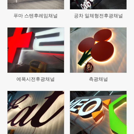
푸마 스텐후레임채널
공차 일체형전후광채널
1347
1124
에폭시전후광채널
측광채널
1236
1238