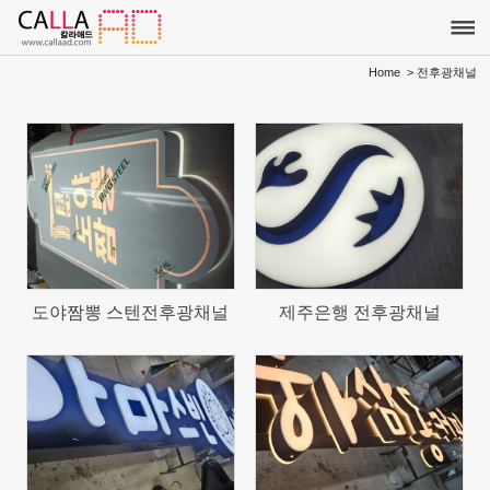
Sketchbook5, 스케치북5
Sketchbook5, 스케치북5
Home
> 전후광채널
189
185
도야짬뽕 스텐전후광채널
제주은행 전후광채널
216
232