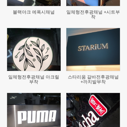
블랙야크 에폭시채널
일체형전후광채널 +시트부
착
217
209
일체형전후광채널 아크릴
스타리움 갈바전후광채널
부착
+까치발부착
233
178