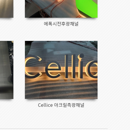
에폭시전후광채널
1259
널
Cellice 아크릴측광채널