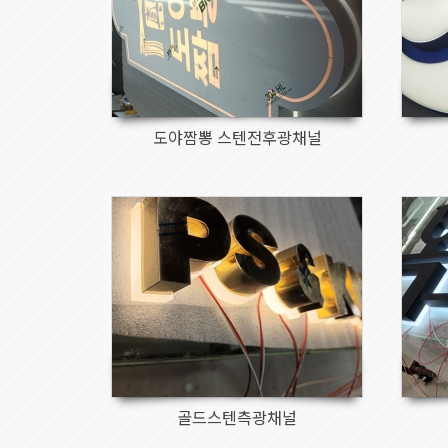
도야짬뽕 스텐전후광채널
170
골드스텐측광채널