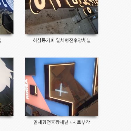
널
하삼동커피 일체형전후광채널
150
일체형전후광채널 +시트부착