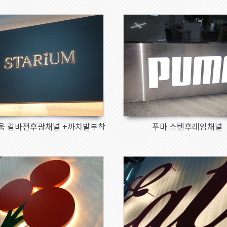
174
190
움 갈바전후광채널 +까치발부착
푸마 스텐후레임채널
1089
1199