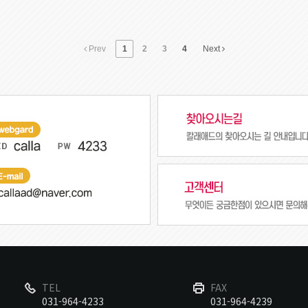
Prev
1
2
3
4
Next
TEL
FAX
031-964-4233
031-964-4239