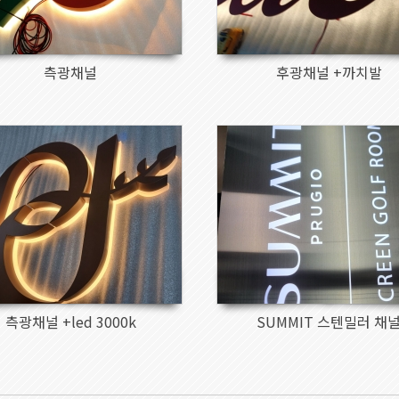
측광채널
후광채널 +까치발
1177
1167
측광채널 +led 3000k
SUMMIT 스텐밀러 채