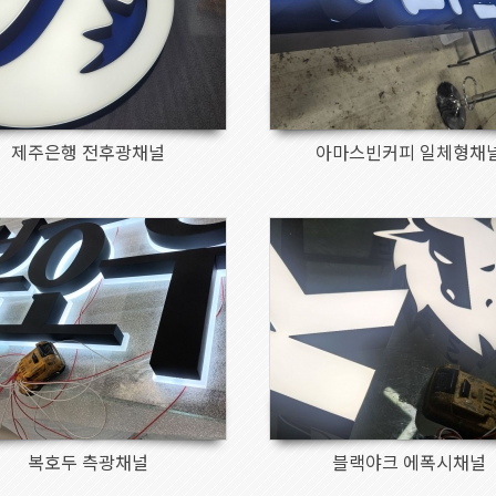
제주은행 전후광채널
아마스빈커피 일체형채
169
181
복호두 측광채널
블랙야크 에폭시채널