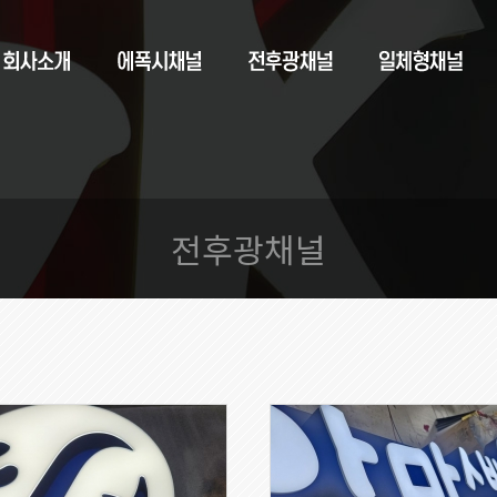
전후광채널
148
162