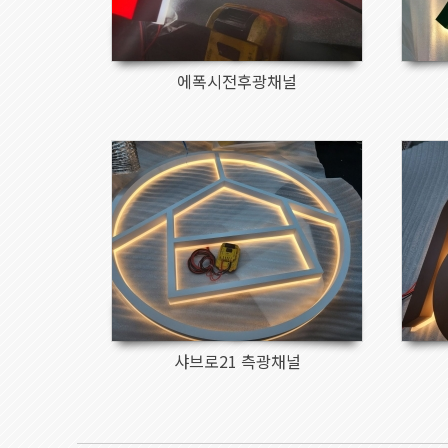
에폭시전후광채널
1028
샤브로21 측광채널