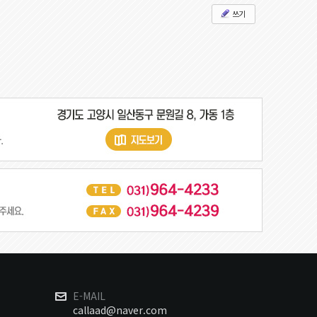
쓰기
E-MAIL
callaad@naver.com