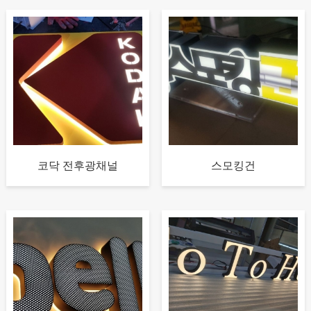
코닥 전후광채널
스모킹건