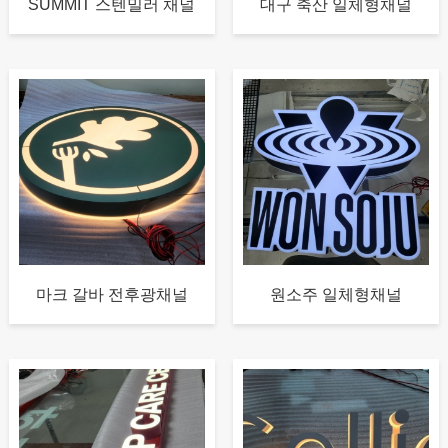
SUMMIT 스텐밀러 채널
대구 축산 일체형채널
마크 갈바 전후광채널
원소주 일체형채널