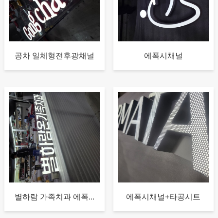
공차 일체형전후광채널
에폭시채널
별하람 가족치과 에폭...
에폭시채널+타공시트