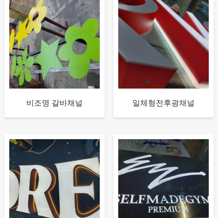
비조명 갈바채널
일체형전후광채널