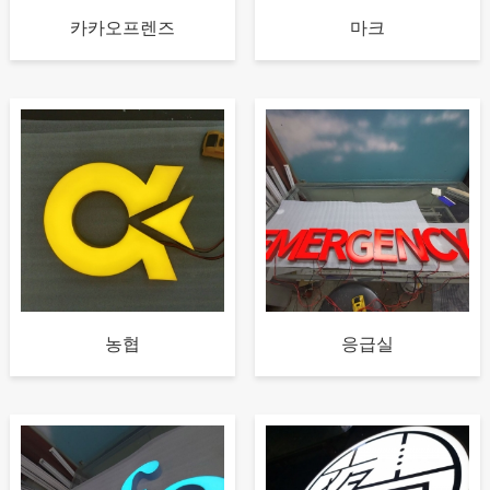
카카오프렌즈
마크
농협
응급실