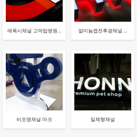
에폭시채널 고덕탑병원...
알미늄캡전후광채널 ...
비조명채널 마크
일체형채널