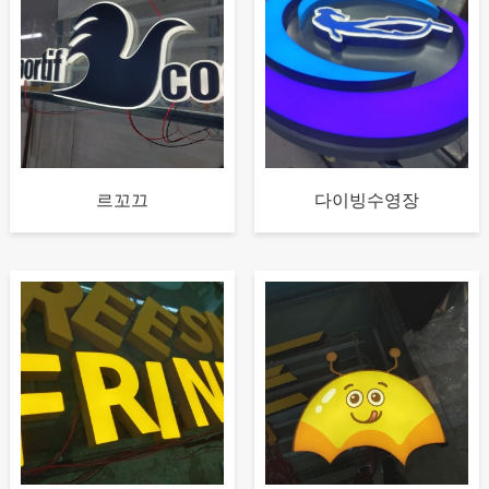
르꼬끄
다이빙수영장