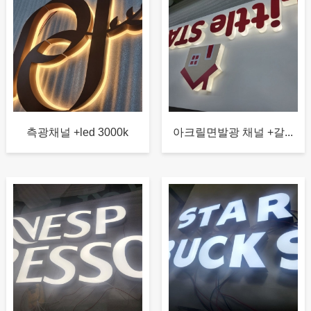
측광채널 +led 3000k
아크릴면발광 채널 +갈...