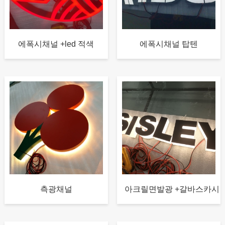
에폭시채널 +led 적색
에폭시채널 탑텐
측광채널
아크릴면발광 +갈바스카시