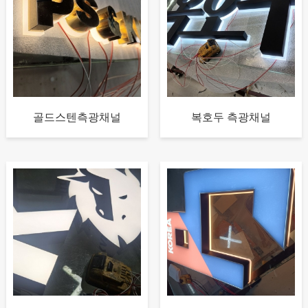
골드스텐측광채널
복호두 측광채널