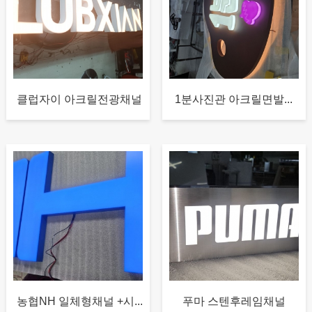
클럽자이 아크릴전광채널
1분사진관 아크릴면발...
농협NH 일체형채널 +시...
푸마 스텐후레임채널