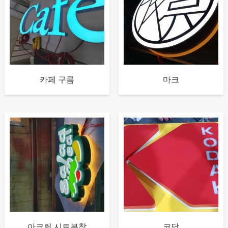
카페 구름
마크
아크릴 시트부착
코닥