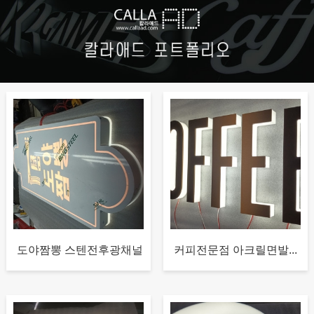
도야짬뽕 스텐전후광채널
커피전문점 아크릴면발...