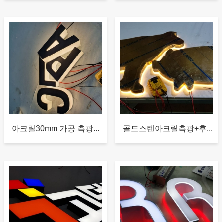
아크릴30mm 가공 측광...
골드스텐아크릴측광+후...