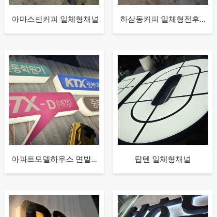
아마스빈커피 일체형채널
하삼동커피 일체형전후...
아파트모델하우스 면발...
탑텐 일체형채널