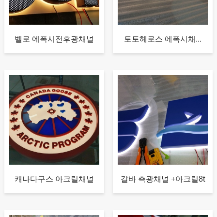
벨로 에폭시전후광채널
토토헤로스 에폭시채...
캐나다구스 아크릴채널
갈바 측광채널 +아크릴8t