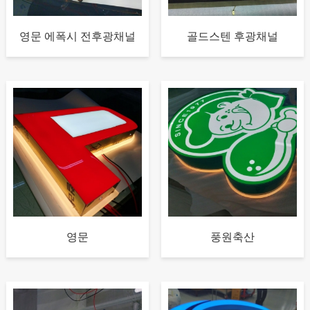
영문 에폭시 전후광채널
골드스텐 후광채널
영문
풍원축산