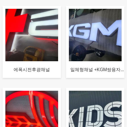
에폭시전후광채널
일체형채널 +KGM쌍용자...