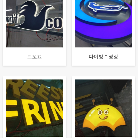
르꼬끄
다이빙수영장