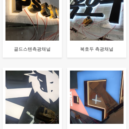
골드스텐측광채널
복호두 측광채널