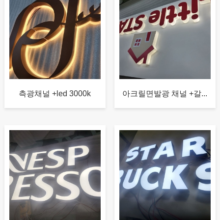
측광채널 +led 3000k
아크릴면발광 채널 +갈...