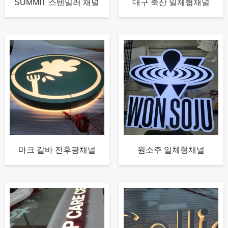
SUMMIT 스텐밀러 채널
대구 축산 일체형채널
마크 갈바 전후광채널
원소주 일체형채널