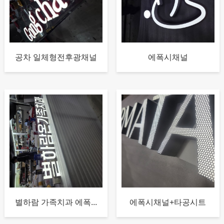
공차 일체형전후광채널
에폭시채널
별하람 가족치과 에폭...
에폭시채널+타공시트