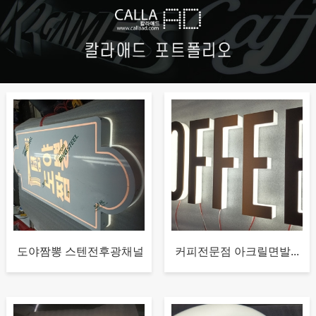
도야짬뽕 스텐전후광채널
커피전문점 아크릴면발...