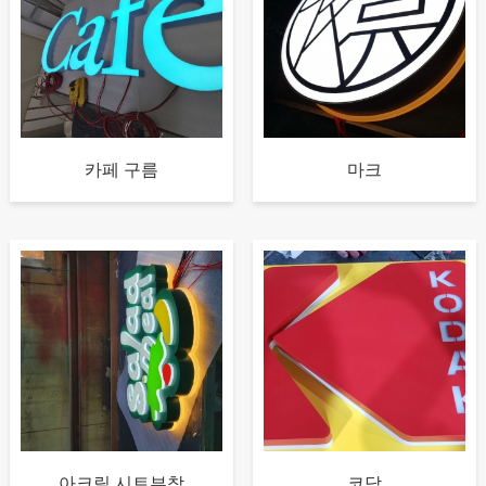
카페 구름
마크
아크릴 시트부착
코닥