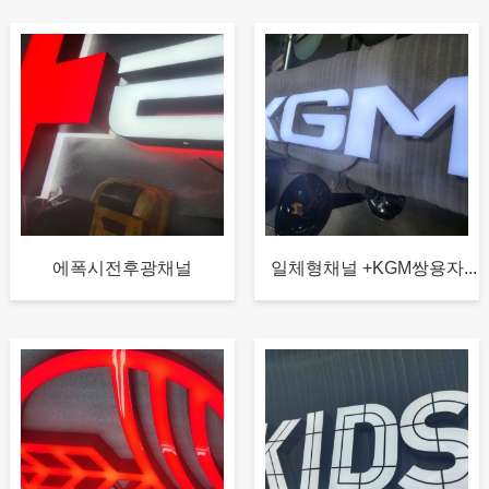
에폭시전후광채널
일체형채널 +KGM쌍용자...