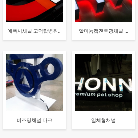
에폭시채널 고덕탑병원...
알미늄캡전후광채널 ...
비조명채널 마크
일체형채널