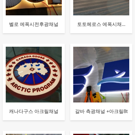
벨로 에폭시전후광채널
토토헤로스 에폭시채...
캐나다구스 아크릴채널
갈바 측광채널 +아크릴8t