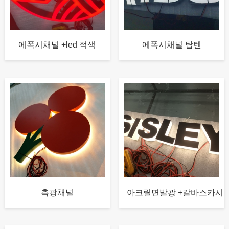
에폭시채널 +led 적색
에폭시채널 탑텐
측광채널
아크릴면발광 +갈바스카시