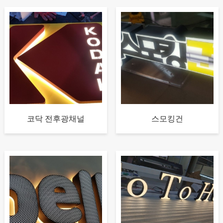
코닥 전후광채널
스모킹건