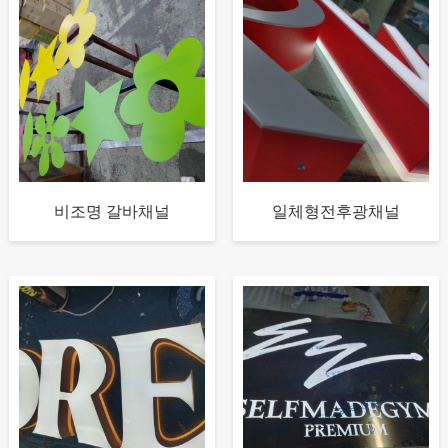
비조명 갈바채널
일체형전후광채널