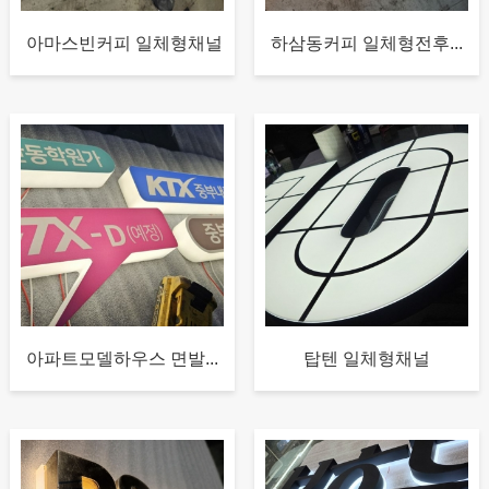
아마스빈커피 일체형채널
하삼동커피 일체형전후...
아파트모델하우스 면발...
탑텐 일체형채널