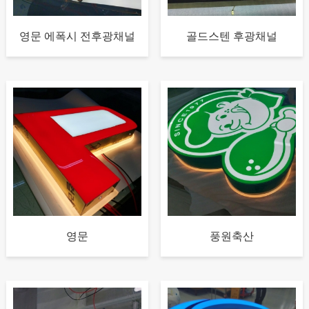
영문 에폭시 전후광채널
골드스텐 후광채널
영문
풍원축산