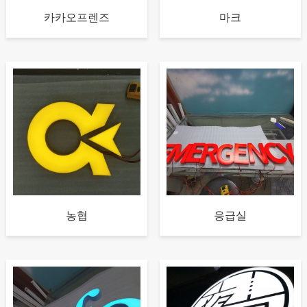
카카오프렌즈
마크
농협
응급실