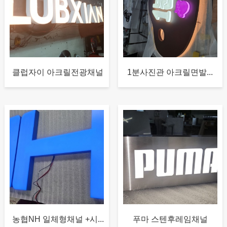
클럽자이 아크릴전광채널
1분사진관 아크릴면발...
농협NH 일체형채널 +시...
푸마 스텐후레임채널