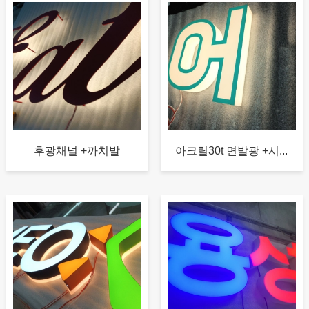
후광채널 +까치발
아크릴30t 면발광 +시...