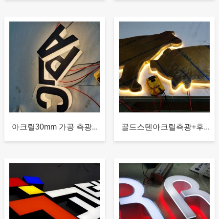
아크릴30mm 가공 측광...
골드스텐아크릴측광+후...