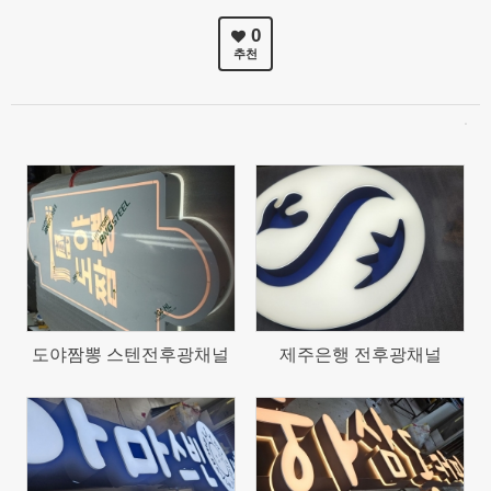
0
추천
136
138
도야짬뽕 스텐전후광채널
제주은행 전후광채널
151
178