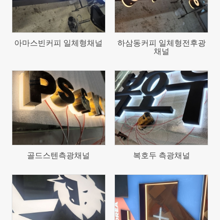
아마스빈커피 일체형채널
하삼동커피 일체형전후광
채널
157
152
골드스텐측광채널
복호두 측광채널
168
138