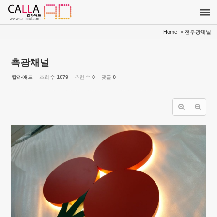
Sketchbook5, 스케치북5
Sketchbook5, 스케치북5
Home
> 전후광채널
측광채널
칼라애드
조회 수
1079
추천 수
0
댓글
0