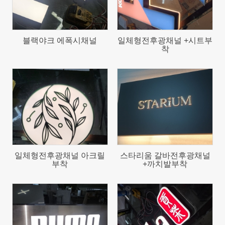
블랙야크 에폭시채널
일체형전후광채널 +시트부
착
163
162
일체형전후광채널 아크릴
스타리움 갈바전후광채널
부착
+까치발부착
172
127