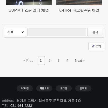
SUMMIT 스텐밀러 채널
Cellice 아크릴측광채널
검색
쓰기
Prev
1
2
3
4
Next
address.
경기도 고양시 일산동구 문원길 8, 가동 1층
TEL.
031-964-4233