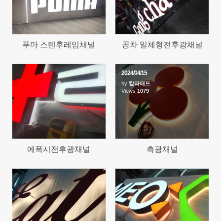
푸마 스텐후레임채널
공차 일체형전후광채널
2024/04/15
by
칼라애드
1298
Views
1079
에폭시전후광채널
측광채널
1190
1183