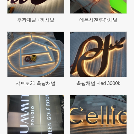
후광채널 +까치발
에폭시전후광채널
1018
1167
샤브로21 측광채널
측광채널 +led 3000k
1162
1249