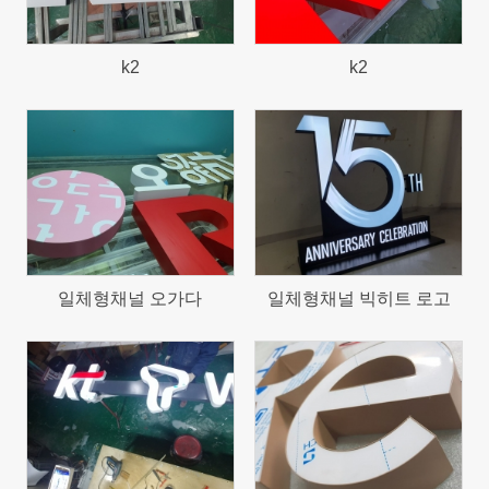
k2
k2
933
963
일체형채널 오가다
일체형채널 빅히트 로고
936
1208