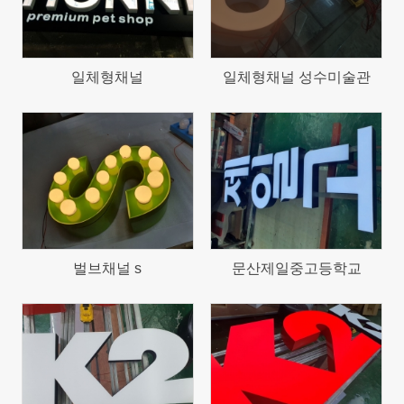
일체형채널
일체형채널 성수미술관
869
908
벌브채널 s
문산제일중고등학교
824
886