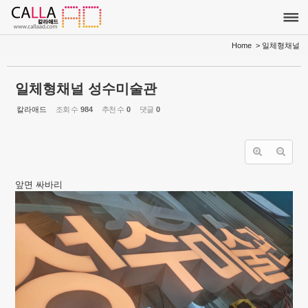
Sketchbook5, 스케치북5
Sketchbook5, 스케치북5
Home
> 일체형채널
일체형채널 성수미술관
칼라애드
조회 수
984
추천 수
0
댓글
0
앞면 싸바리