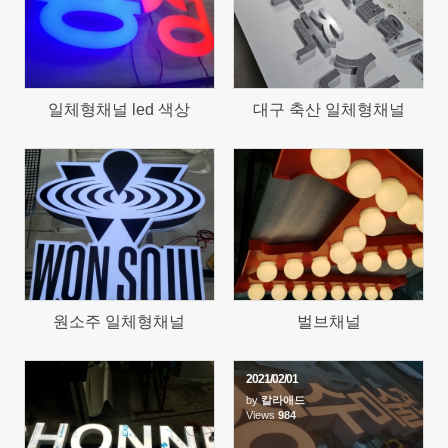
일체형채널 led 색상
대구 축산 일체형채널
573
1034
원소주 일체형채널
벌브채널
2021/02/01
by
칼라애드
1077
Views
984