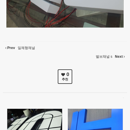
Prev
일체형채널
벌브채널 s
Next
0
추천
56
92