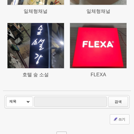
일체형채널
일체형채널
787
852
호텔 숲 소설
FLEXA
검색
쓰기