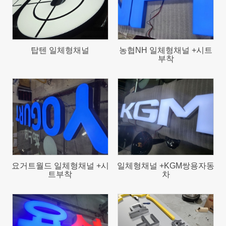
탑텐 일체형채널
농협NH 일체형채널 +시트
부착
73
718
요거트월드 일체형채널 +시
일체형채널 +KGM쌍용자동
트부착
차
645
629