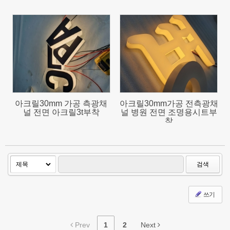
1274
912
아크릴30mm 가공 측광채
아크릴30mm가공 전측광채
널 전면 아크릴3t부착
널 병원 전면 조명용시트부
착
검색
쓰기
Prev
1
2
Next