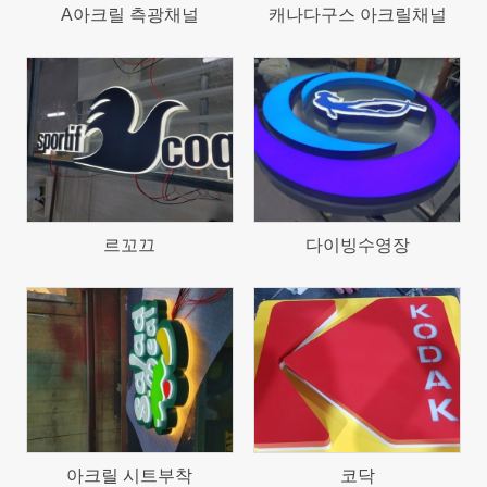
A아크릴 측광채널
캐나다구스 아크릴채널
676
602
르꼬끄
다이빙수영장
734
624
아크릴 시트부착
코닥