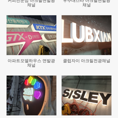
커피전문점 아크릴면발광
우주대스타 아크릴면발광
채널
채널
83
95
아파트모델하우스 면발광
클럽자이 아크릴전광채널
채널
68
1847