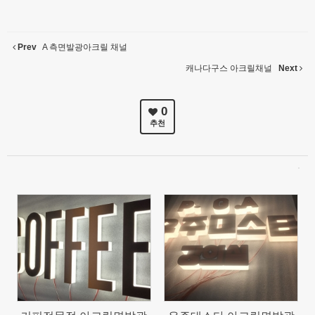
Prev
A 측면발광아크릴 채널
캐나다구스 아크릴채널
Next
0
추천
97
86