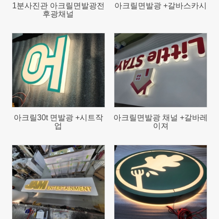
1분사진관 아크릴면발광전
아크릴면발광 +갈바스카시
후광채널
875
823
아크릴30t 면발광 +시트작
아크릴면발광 채널 +갈바레
업
이져
975
687