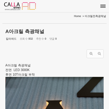
Sketchbook5, 스케치북5
Sketchbook5, 스케치북5
Home
> 아크릴전측광채널
A아크릴 측광채널
칼라애드
조회 수
832
추천 수
0
댓글
0
A아크릴 측광채널
전면 LED 3000K
후면 10T아크릴 부착