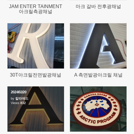
JAM ENTER TAINMENT
마크 갈바 전후광채널
아크릴측광채널
963
906
30T아크릴전면발광채널
A 측면발광아크릴 채널
2024/02/20
by
칼라애드
Views
832
722