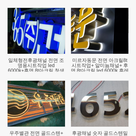
2224
2221
일체형전후광채널 전면 조
미르자동문 전면 아크릴8t
명용시트작업 led
시트작업+ 알미늄채널+ 후
6000k+후면 8t아크릴 청색
면 8t아크릴 led 6000k 후레
led
임 완전조립
2000
2462
우주별관 전면 골드스텐+
후광채널 숫자 골드스텐밀