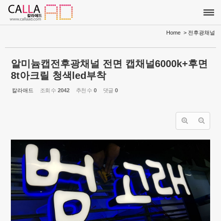
Sketchbook5, 스케치북5
Sketchbook5, 스케치북5
Home
> 전후광채널
알미늄캡전후광채널 전면 캡채널6000k+후면
8t아크릴 청색led부착
칼라애드
조회 수
2042
추천 수
0
댓글
0