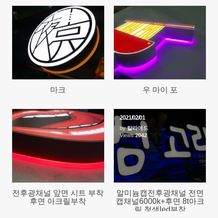
1287
1237
마크
우 마이 포
2021/02/01
by
칼라애드
1290
Views
2042
전후광채널 앞면 시트 부착
알미늄캡전후광채널 전면
후면 아크릴부착
캡채널6000k+후면 8t아크
릴 청색led부착