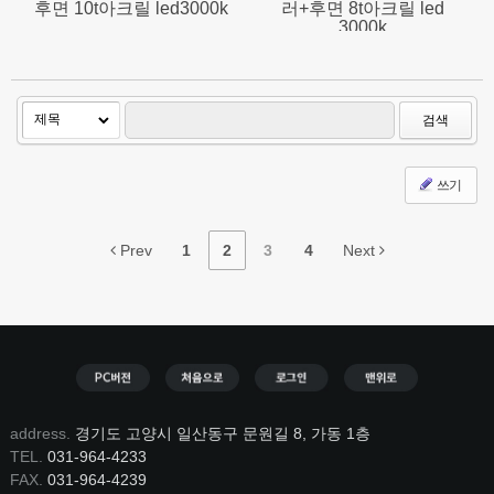
후면 10t아크릴 led3000k
러+후면 8t아크릴 led
3000k
검색
쓰기
Prev
1
2
3
4
Next
address.
경기도 고양시 일산동구 문원길 8, 가동 1층
TEL.
031-964-4233
FAX.
031-964-4239