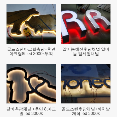
1891
2322
골드스텐아크릴측광+후면
알미늄캡전후광채널 알미
아크릴8t led 3000k부착
늄 일체형채널
2105
4046
갈바측광채널 +후면 8t아크
골드스텐후광채널+까치발
릴 led 3000k
제작 led 3000k