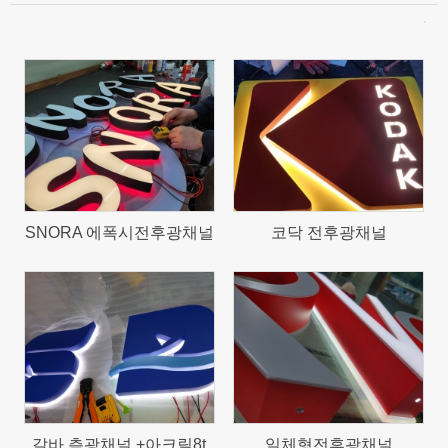
1196
966
SNORA 에폭시전후광채널
코닥 전후광채널
1459
1539
갈바 측광채널 +아크릴8t
일체형전후광채널