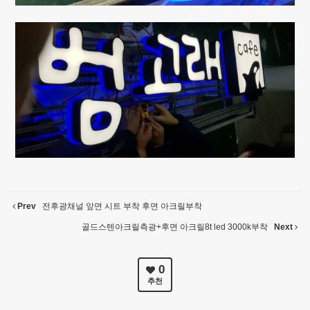
Prev
전후광채널 앞면 시트 부착 후면 아크릴부착
골드스텐아크릴측광+후면 아크릴8t led 3000k부착
Next
0
추천