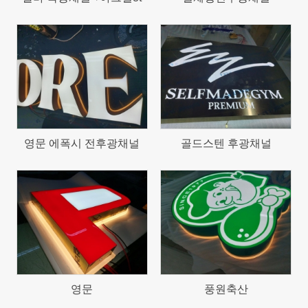
1592
1380
영문 에폭시 전후광채널
골드스텐 후광채널
1375
1309
영문
풍원축산