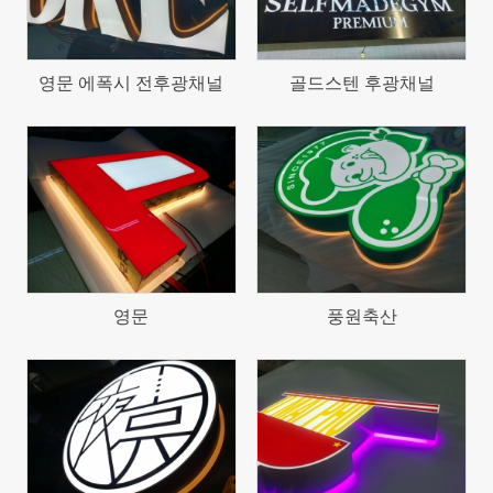
영문 에폭시 전후광채널
골드스텐 후광채널
1372
1302
영문
풍원축산
1281
1228