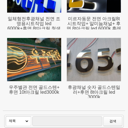
일체형전후광채널 전면 조
미르자동문 전면 아크릴8t
명용시트작업 led
시트작업+ 알미늄채널+ 후
6000k+후면 8t아크릴 청색
면 8t아크릴 led 6000k 후레
led
임 완전조립
1988
2458
우주별관 전면 골드스텐+
후광채널 숫자 골드스텐밀
후면 10t아크릴 led3000k
러+후면 8t아크릴 led
3000k
검색