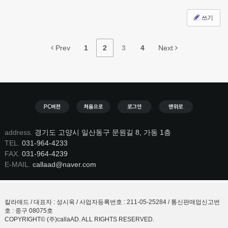
쓰기
Prev
1
2
3
4
Next
address.
경기도 고양시 일산동구 문원길 8, 가동 1층
TEL.
031-964-4233
FAX.
031-964-4239
E-MAIL.
callaad@naver.com
칼라애드 / 대표자 : 성시욱 / 사업자등록번호 : 211-05-25284 / 통신판매업신고번
호 : 중구 08075호
COPYRIGHT© (주)callaAD. ALL RIGHTS RESERVED.