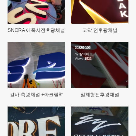
SNORA 에폭시전후광채널
코닥 전후광채널
2022/10/06
by
칼라애드
1450
Views
1533
갈바 측광채널 +아크릴8t
일체형전후광채널
1582
1375