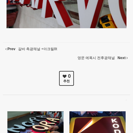
Prev
갈바 측광채널 +아크릴8t
영문 에폭시 전후광채널
Next
0
추천
1180
962