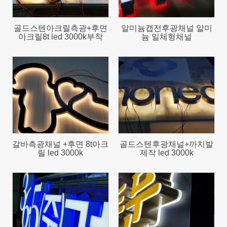
골드스텐아크릴측광+후면
알미늄캡전후광채널 알미
아크릴8t led 3000k부착
늄 일체형채널
2090
4038
갈바측광채널 +후면 8t아크
골드스텐후광채널+까치발
릴 led 3000k
제작 led 3000k
2221
2212