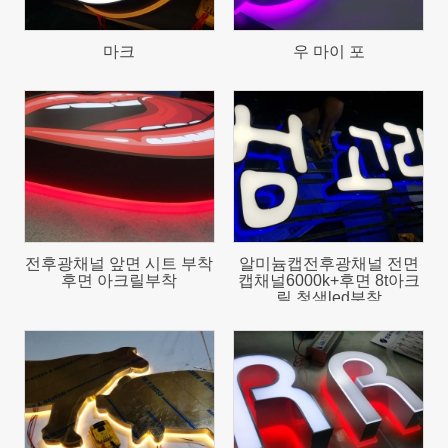
마크
우 마이 포
1287
2035
전후광채널 앞면 시트 부착
알미늄캡전후광채널 전면
후면 아크릴부착
캡채널6000k+후면 8t아크
릴 청색led부착
1887
2317