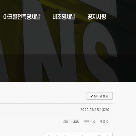
뷰어로 보기
✔
2020.06.15 13:20
조회 수
835
추천 수
0
댓글
0