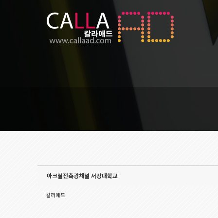
Sketchbook5, 스케치북5
Sketchbook5, 스케치북5
아크릴전측광채널 서강대학교
칼라애드