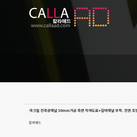
Sketchbook5, 스케치북5
Sketchbook5, 스케치북5
아크릴 전측광채널 30mm가공 측면 적색도료+갈바채널 부착. 전면 조
칼라애드