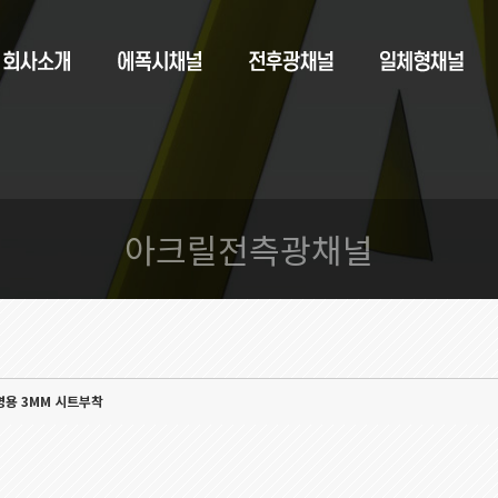
아크릴전측광채널
명용 3MM 시트부착