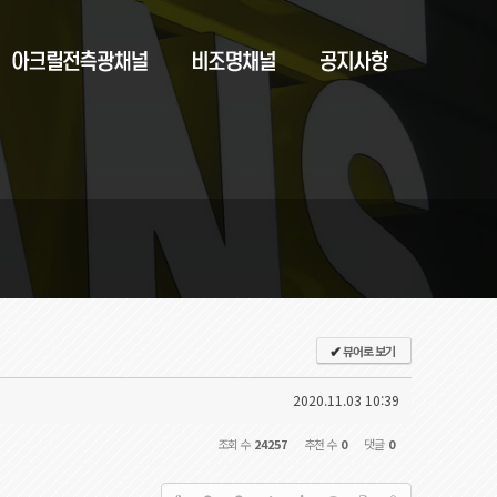
뷰어로 보기
✔
2020.11.03 10:39
조회 수
24257
추천 수
0
댓글
0