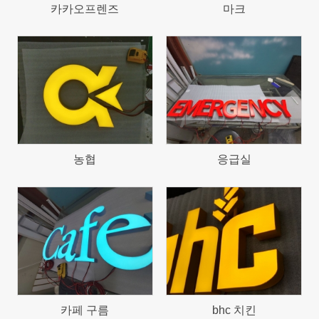
카카오프렌즈
마크
637
624
농협
응급실
724
678
카페 구름
bhc 치킨