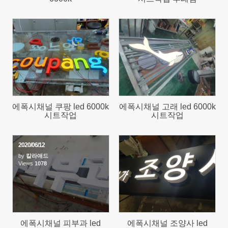
926
833
에폭시채널 쿠팡 led 6000k
에폭시채널 고래 led 6000k
시트작업
시트작업
2020/06/12
by
칼라애드
Views
1078
1078
에폭시채널 피부과 led
에폭시채널 조양사 led