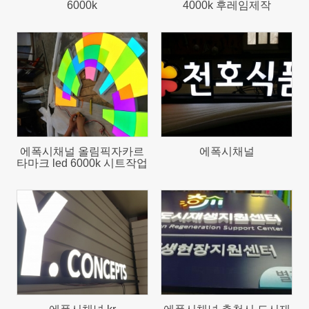
6000k
4000k 후레임제작
883
1047
에폭시채널 올림픽자카르
에폭시채널
타마크 led 6000k 시트작업
869
625