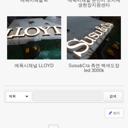
에폭시채널 kr
에폭시채널 춘천시 도시재
생현장지원센타
652
1126
에폭시채널 LLOYD
Susu&Cra 측면 백색도장
led 3000k
검색
쓰기