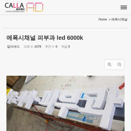
Sketchbook5, 스케치북5
Sketchbook5, 스케치북5
Home
> 애폭시채널
에폭시채널 피부과 led 6000k
칼라애드
조회 수
1078
추천 수
0
댓글
0