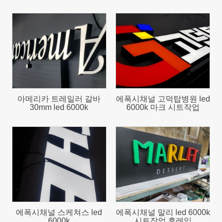
744
897
아메리카 트레일러 갈바
에폭시채널 고덕탑병원 led
30mm led 6000k
6000k 마크 시트작업
796
794
에폭시채널 스케쳐스 led
에폭시채널 말리 led 6000k
6000k
시트작업 후레임