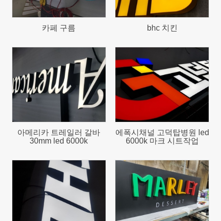
카페 구름
bhc 치킨
743
893
아메리카 트레일러 갈바
에폭시채널 고덕탑병원 led
30mm led 6000k
6000k 마크 시트작업
793
792