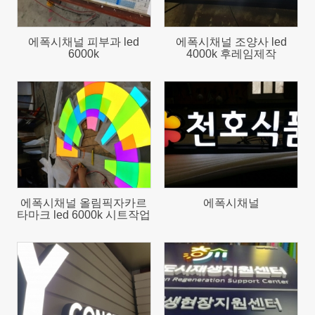
에폭시채널 피부과 led
에폭시채널 조양사 led
6000k
4000k 후레임제작
880
1043
에폭시채널 올림픽자카르
에폭시채널
타마크 led 6000k 시트작업
863
621