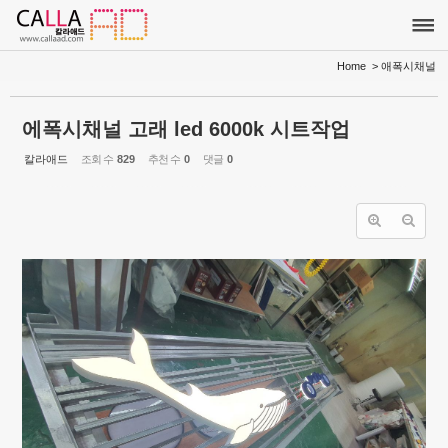
Sketchbook5, 스케치북5
Sketchbook5, 스케치북5
Home
> 애폭시채널
에폭시채널 고래 led 6000k 시트작업
칼라애드
조회 수
829
추천 수
0
댓글
0