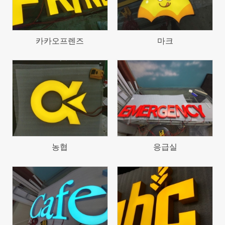
카카오프렌즈
마크
634
622
농협
응급실
718
672