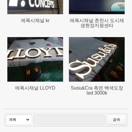
에폭시채널 kr
에폭시채널 춘천시 도시재
생현장지원센타
649
1123
에폭시채널 LLOYD
Susu&Cra 측면 백색도장
led 3000k
검색