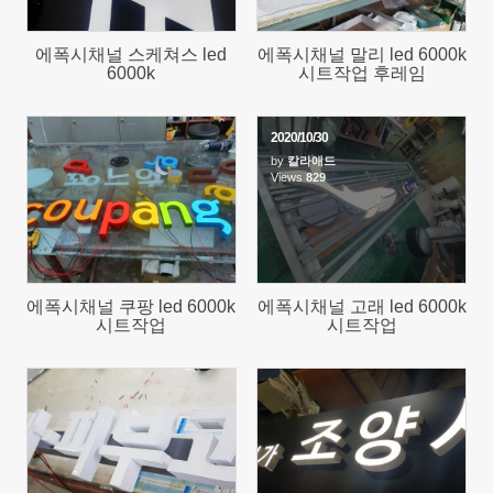
에폭시채널 스케쳐스 led
에폭시채널 말리 led 6000k
6000k
시트작업 후레임
2020/10/30
by
칼라애드
922
Views
829
에폭시채널 쿠팡 led 6000k
에폭시채널 고래 led 6000k
시트작업
시트작업
1075
1076