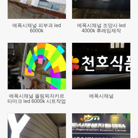
에폭시채널 피부과 led
에폭시채널 조양사 led
6000k
4000k 후레임제작
880
1044
에폭시채널 올림픽자카르
에폭시채널
타마크 led 6000k 시트작업
863
621