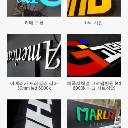
카페 구름
bhc 치킨
743
893
아메리카 트레일러 갈바
에폭시채널 고덕탑병원 led
30mm led 6000k
6000k 마크 시트작업
793
792