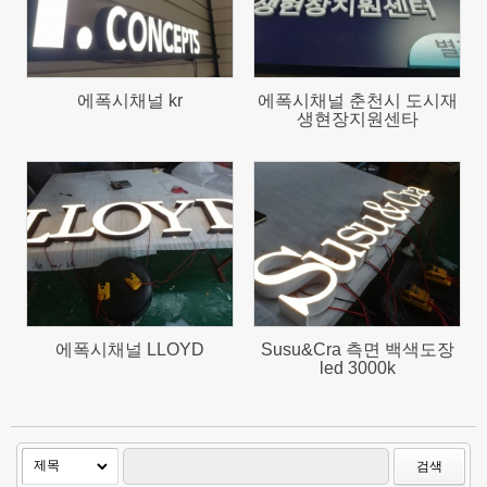
에폭시채널 kr
에폭시채널 춘천시 도시재
생현장지원센타
650
1124
에폭시채널 LLOYD
Susu&Cra 측면 백색도장
led 3000k
검색