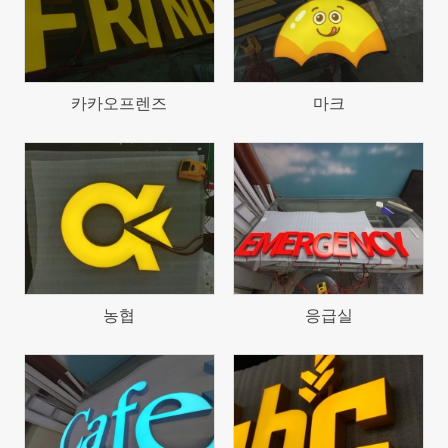
카카오프렌즈
마크
634
622
농협
응급실
718
672