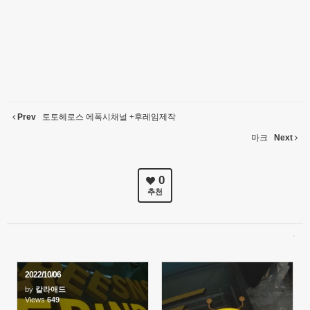
Prev
토토헤로스 에폭시채널 +후레임제작
마크
Next
0
추천
2022/10/06
by
칼라애드
Views
649
2029