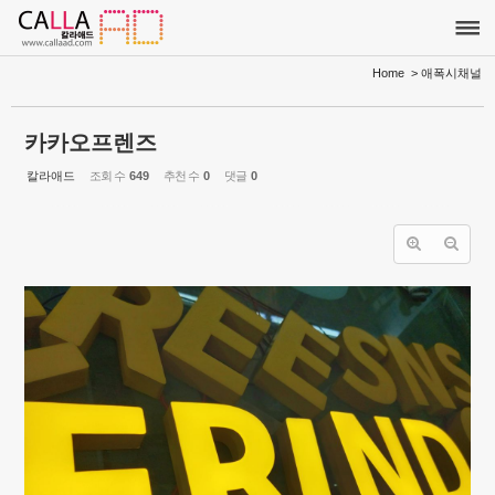
Sketchbook5, 스케치북5
Sketchbook5, 스케치북5
Home
> 애폭시채널
카카오프렌즈
칼라애드
조회 수
649
추천 수
0
댓글
0