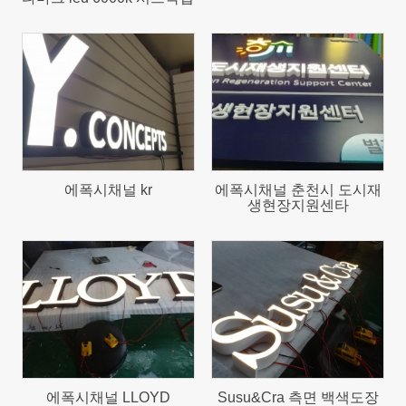
863
621
에폭시채널 kr
에폭시채널 춘천시 도시재
생현장지원센타
649
1123
에폭시채널 LLOYD
Susu&Cra 측면 백색도장