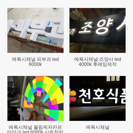
1075
1076
에폭시채널 피부과 led
에폭시채널 조양사 led
6000k
4000k 후레임제작
880
1043
에폭시채널 올림픽자카르
에폭시채널
타마크 led 6000k 시트작업