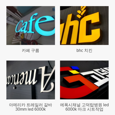
718
672
카페 구름
bhc 치킨
743
893
아메리카 트레일러 갈바
에폭시채널 고덕탑병원 led
30mm led 6000k
6000k 마크 시트작업