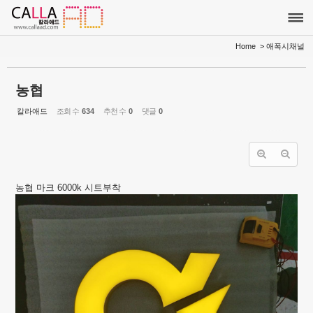
Sketchbook5, 스케치북5
Sketchbook5, 스케치북5
Home
> 애폭시채널
농협
칼라애드
조회 수
634
추천 수
0
댓글
0
농협 마크 6000k 시트부착