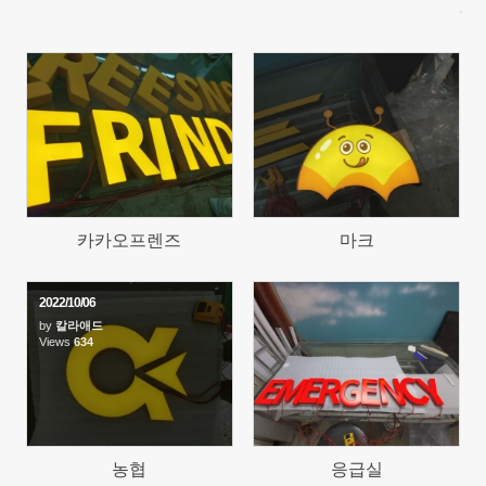
648
2028
카카오프렌즈
마크
2022/10/06
by
칼라애드
Views
634
622
농협
응급실