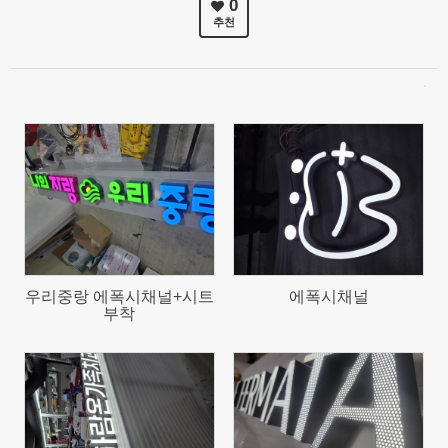
0
추천
48
48
우리중랑 에폭시채널+시트
에폭시채널
부착
46
891