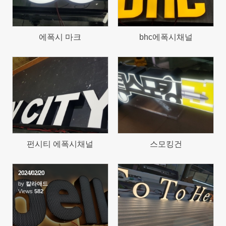
에폭시 마크
bhc에폭시채널
617
2291
펀시티 에폭시채널
스모킹건
2024/02/20
by
칼라애드
Views
582
894