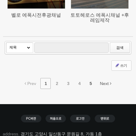
벨로 에폭시전후광채널
토토헤로스 에폭시채널 +후
레임제작
검색
쓰기
Prev
1
2
3
4
5
Next
address.
경기도 고양시 일산동구 문원길 8, 가동 1층