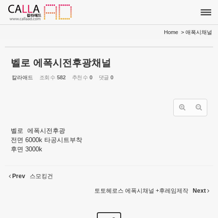
Sketchbook5, 스케치북5
Sketchbook5, 스케치북5
Home
> 애폭시채널
벨로 에폭시전후광채널
칼라애드
조회 수
582
추천 수
0
댓글
0
벨로 에폭시전후광
전면 6000k 타공시트부착
후면 3000k
Prev
스모킹건
토토헤로스 에폭시채널 +후레임제작
Next