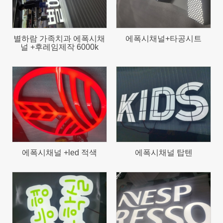
별하람 가족치과 에폭시채
에폭시채널+타공시트
널 +후레임제작 6000k
649
705
에폭시채널 +led 적색
에폭시채널 탑텐
577
651