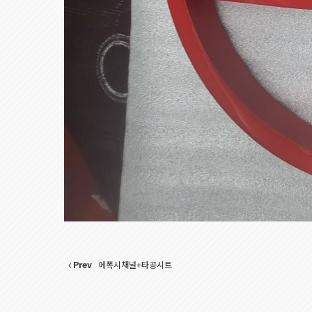
Prev
에폭시채널+타공시트