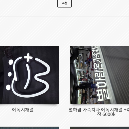
추천
48
46
에폭시채널
별하람 가족치과 에폭시채널 +
작 6000k