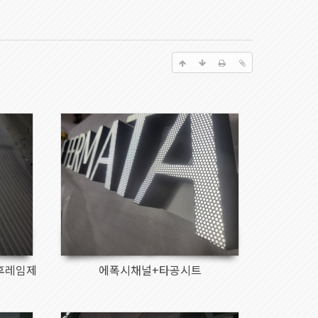
891
후레임제
에폭시채널+타공시트