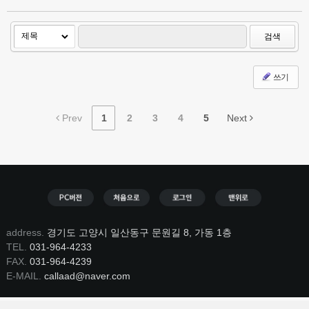
검색
쓰기
Prev
1
2
3
4
5
Next
address.
경기도 고양시 일산동구 문원길 8, 가동 1층
TEL.
031-964-4233
FAX.
031-964-4239
E-MAIL.
callaad@naver.com