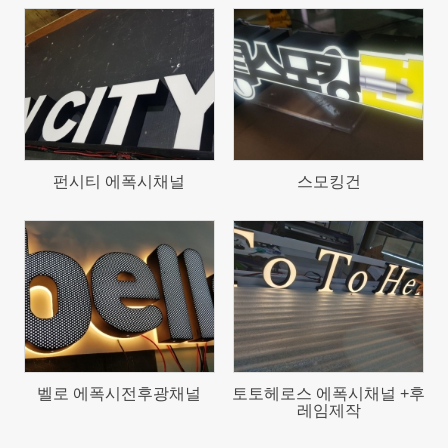
617
2291
펀시티 에폭시채널
스모킹건
583
897
벨로 에폭시전후광채널
토토헤로스 에폭시채널 +후
레임제작