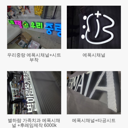
50
49
우리중랑 에폭시채널+시트
에폭시채널
부착
46
891
별하람 가족치과 에폭시채
에폭시채널+타공시트
널 +후레임제작 6000k