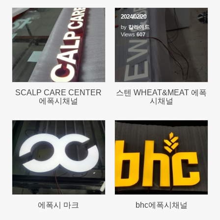
2024/02/20
by
칼라애드
638
Views
607
SCALP CARE CENTER
스텐 WHEAT&MEAT 에폭
에폭시채널
시채널
633
579
에폭시 마크
bhc에폭시채널